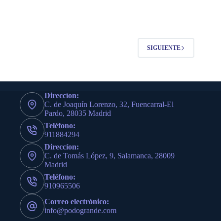
SIGUIENTE
Direccíon:
C. de Joaquín Lorenzo, 32, Fuencarral-El
Pardo, 28035 Madrid
Teléfono:
911884294
Direccíon:
C. de Tomás López, 9, Salamanca, 28009
Madrid
Teléfono:
910965506
Correo electrónico:
info@podogrande.com