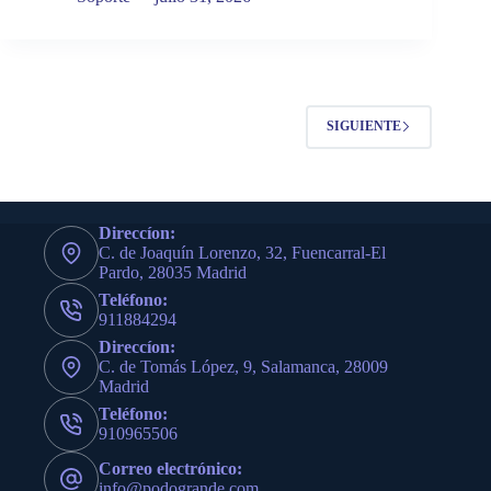
SIGUIENTE
Direccíon:
C. de Joaquín Lorenzo, 32, Fuencarral-El
Pardo, 28035 Madrid
Teléfono:
911884294
Direccíon:
C. de Tomás López, 9, Salamanca, 28009
Madrid
Teléfono:
910965506
Correo electrónico:
info@podogrande.com