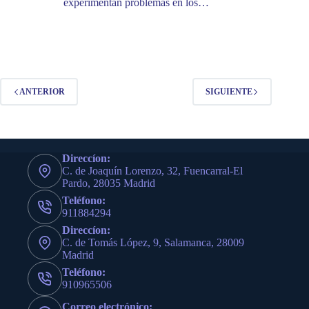
experimentan problemas en los…
ANTERIOR
SIGUIENTE
Direccíon:
C. de Joaquín Lorenzo, 32, Fuencarral-El
Pardo, 28035 Madrid
Teléfono:
911884294
Direccíon:
C. de Tomás López, 9, Salamanca, 28009
Madrid
Teléfono:
910965506
Correo electrónico: