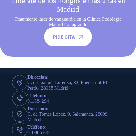
Libérate de los hongos en las uñas en
Madrid
Tratamiento láser de vanguardia en la Clínica Podología
Madrid Podogrande
PIDE CITA
Direccíon:
C. de Joaquín Lorenzo, 32, Fuencarral-El
Pardo, 28035 Madrid
Teléfono:
911884294
Direccíon:
C. de Tomás López, 9, Salamanca, 28009
Madrid
Teléfono:
910965506