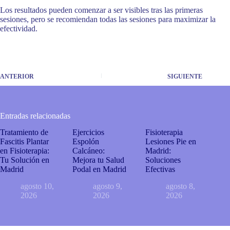
Los resultados pueden comenzar a ser visibles tras las primeras
sesiones, pero se recomiendan todas las sesiones para maximizar la
efectividad.
ANTERIOR
SIGUIENTE
Entradas relacionadas
Tratamiento de
Ejercicios
Fisioterapia
Fascitis Plantar
Espolón
Lesiones Pie en
en Fisioterapia:
Calcáneo:
Madrid:
Tu Solución en
Mejora tu Salud
Soluciones
Madrid
Podal en Madrid
Efectivas
agosto 10,
agosto 9,
agosto 8,
2026
2026
2026