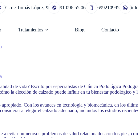
C. de Tomás López, 9
91 096 55 06
699210995
in
o
Tratamientos
Blog
Contacto
a
a
alidad de vida? Escrito por especialistas de Clínica Podológica Podogra
ómo la elección de calzado puede influir en tu bienestar podológico y l
ado apropiado. Con los avances en tecnología y biomecánica, en los últi
nsiderar al elegir el calzado adecuado, incluidos los estudios recientes
e a evitar numerosos problemas de salud relacionados con los pies, como