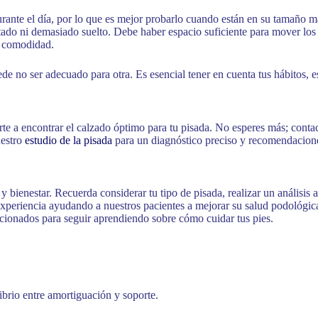
urante el día, por lo que es mejor probarlo cuando están en su tamaño 
ado ni demasiado suelto. Debe haber espacio suficiente para mover los
a comodidad.
 no ser adecuado para otra. Es esencial tener en cuenta tus hábitos, es
e a encontrar el calzado óptimo para tu pisada. No esperes más; contac
uestro
estudio de la pisada
para un diagnóstico preciso y recomendacione
 y bienestar. Recuerda considerar tu tipo de pisada, realizar un anális
periencia ayudando a nuestros pacientes a mejorar su salud podológic
lacionados para seguir aprendiendo sobre cómo cuidar tus pies.
ibrio entre amortiguación y soporte.