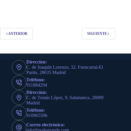
ANTERIOR
SIGUIENTE
Direccíon:
C. de Joaquín Lorenzo, 32, Fuencarral-El
Pardo, 28035 Madrid
Teléfono:
911884294
Direccíon:
C. de Tomás López, 9, Salamanca, 28009
Madrid
Teléfono:
910965506
Correo electrónico:
info@podogrande.com