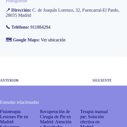
Podogrande
📍 Dirección:
C. de Joaquín Lorenzo, 32, Fuencarral-El Pardo,
28035 Madrid
📞 Teléfono:
911884294
🗺️ Google Maps:
Ver ubicación
ANTERIOR
SIGUIENTE
Entradas relacionadas
Fisioterapia
Recuperación de
Terapia manual
Lesiones Pie en
Cirugía de Pie en
pie: Solución
Madrid:
Madrid: Atención
efectiva en
Soluciones
y Resultados
Madrid