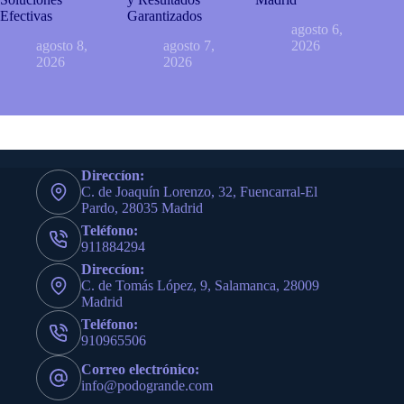
Efectivas
Garantizados
agosto 6,
agosto 8,
agosto 7,
2026
2026
2026
Direccíon:
C. de Joaquín Lorenzo, 32, Fuencarral-El
Pardo, 28035 Madrid
Teléfono:
911884294
Direccíon:
C. de Tomás López, 9, Salamanca, 28009
Madrid
Teléfono:
910965506
Correo electrónico:
info@podogrande.com