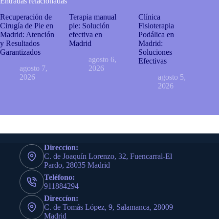
Entradas relacionadas
Recuperación de
Terapia manual
Clínica
Cirugía de Pie en
pie: Solución
Fisioterapia
Madrid: Atención
efectiva en
Podálica en
y Resultados
Madrid
Madrid:
Garantizados
Soluciones
agosto 6,
Efectivas
agosto 7,
2026
2026
agosto 5,
2026
Direccíon:
C. de Joaquín Lorenzo, 32, Fuencarral-El
Pardo, 28035 Madrid
Teléfono:
911884294
Direccíon:
C. de Tomás López, 9, Salamanca, 28009
Madrid