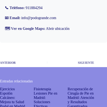
📞 Teléfono:
911884294
📧 Email:
info@podogrande.com
🗺️ Ver en Google Maps:
Abrir ubicación
ANTERIOR
SIGUIENTE
Entradas relacionadas
Ejercicios
Fisioterapia
Recuperación de
Espolón
Lesiones Pie en
Cirugía de Pie en
Calcáneo:
Madrid:
Madrid: Atención
Mejora tu Salud
Soluciones
y Resultados
Podal en Madrid
Efectivas
Garantizados