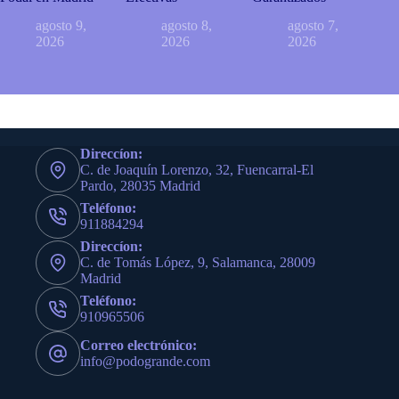
agosto 9,
agosto 8,
agosto 7,
2026
2026
2026
Direccíon:
C. de Joaquín Lorenzo, 32, Fuencarral-El
Pardo, 28035 Madrid
Teléfono:
911884294
Direccíon:
C. de Tomás López, 9, Salamanca, 28009
Madrid
Teléfono:
910965506
Correo electrónico:
info@podogrande.com