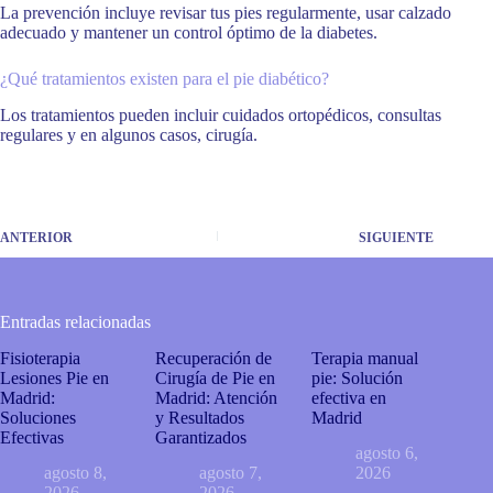
La prevención incluye revisar tus pies regularmente, usar calzado
adecuado y mantener un control óptimo de la diabetes.
¿Qué tratamientos existen para el pie diabético?
Los tratamientos pueden incluir cuidados ortopédicos, consultas
regulares y en algunos casos, cirugía.
ANTERIOR
SIGUIENTE
Entradas relacionadas
Fisioterapia
Recuperación de
Terapia manual
Lesiones Pie en
Cirugía de Pie en
pie: Solución
Madrid:
Madrid: Atención
efectiva en
Soluciones
y Resultados
Madrid
Efectivas
Garantizados
agosto 6,
agosto 8,
agosto 7,
2026
2026
2026