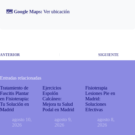
🗺️ Google Maps:
Ver ubicación
ANTERIOR
SIGUIENTE
Entradas relacionadas
Tratamiento de
Ejercicios
Fisioterapia
Fascitis Plantar
Espolón
Lesiones Pie en
en Fisioterapia:
Calcáneo:
Madrid:
Tu Solución en
Mejora tu Salud
Soluciones
Madrid
Podal en Madrid
Efectivas
agosto 10,
agosto 9,
agosto 8,
2026
2026
2026