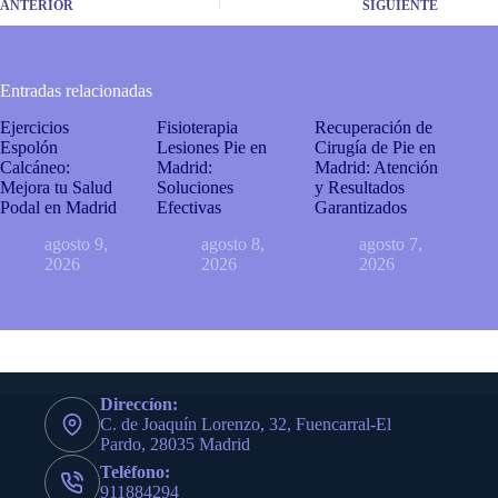
ANTERIOR
SIGUIENTE
Entradas relacionadas
Ejercicios
Fisioterapia
Recuperación de
Espolón
Lesiones Pie en
Cirugía de Pie en
Calcáneo:
Madrid:
Madrid: Atención
Mejora tu Salud
Soluciones
y Resultados
Podal en Madrid
Efectivas
Garantizados
agosto 9,
agosto 8,
agosto 7,
2026
2026
2026
Direccíon:
C. de Joaquín Lorenzo, 32, Fuencarral-El
Pardo, 28035 Madrid
Teléfono:
911884294