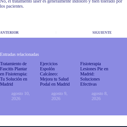
No, el tratamiento láser es generalmente indoloro y bien tolerado por
los pacientes.
ANTERIOR
SIGUIENTE
Entradas relacionadas
Tratamiento de
Ejercicios
Fisioterapia
Fascitis Plantar
Espolón
Lesiones Pie en
en Fisioterapia:
Calcáneo:
Madrid:
Tu Solución en
Mejora tu Salud
Soluciones
Madrid
Podal en Madrid
Efectivas
agosto 10,
agosto 9,
agosto 8,
2026
2026
2026