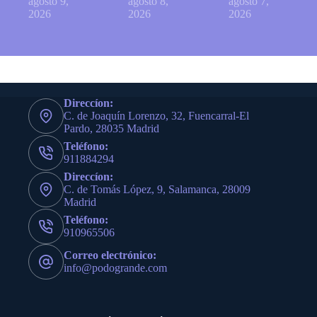
agosto 9,
agosto 8,
agosto 7,
2026
2026
2026
Direccíon:
C. de Joaquín Lorenzo, 32, Fuencarral-El
Pardo, 28035 Madrid
Teléfono:
911884294
Direccíon:
C. de Tomás López, 9, Salamanca, 28009
Madrid
Teléfono:
910965506
Correo electrónico:
info@podogrande.com