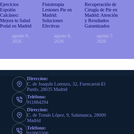
Ejercicios
Fisioterapia
Recuperación de
Espolón
Lesiones Pie en
Cirugía de Pie en
Calcáneo:
Madrid:
Madrid: Atención
Mejora tu Salud
Soluciones
y Resultados
Podal en Madrid
Efectivas
Garantizados
agosto 9,
agosto 8,
agosto 7,
2026
2026
2026
Direccíon:
C. de Joaquín Lorenzo, 32, Fuencarral-El
Pardo, 28035 Madrid
Teléfono:
911884294
Direccíon:
C. de Tomás López, 9, Salamanca, 28009
Madrid
Teléfono:
910965506