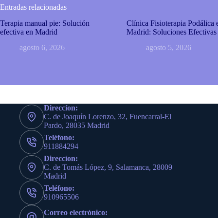
Entradas relacionadas
Terapia manual pie: Solución
Clínica Fisioterapia Podálica 
efectiva en Madrid
Madrid: Soluciones Efectivas
agosto 6, 2026
agosto 5, 2026
Direccíon:
C. de Joaquín Lorenzo, 32, Fuencarral-El
Pardo, 28035 Madrid
Teléfono:
911884294
Direccíon:
C. de Tomás López, 9, Salamanca, 28009
Madrid
Teléfono:
910965506
Correo electrónico: