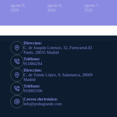
agosto 9,
agosto 8,
agosto 7,
2026
2026
2026
Direccíon:
C. de Joaquín Lorenzo, 32, Fuencarral-El
Pardo, 28035 Madrid
Teléfono:
911884294
Direccíon:
C. de Tomás López, 9, Salamanca, 28009
Madrid
Teléfono:
910965506
Correo electrónico:
info@podogrande.com