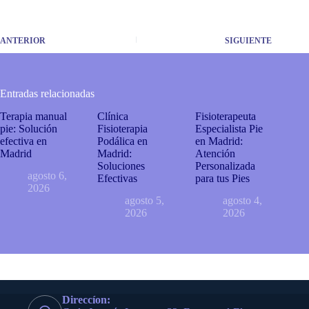
ANTERIOR
SIGUIENTE
Entradas relacionadas
Terapia manual
Clínica
Fisioterapeuta
pie: Solución
Fisioterapia
Especialista Pie
efectiva en
Podálica en
en Madrid:
Madrid
Madrid:
Atención
Soluciones
Personalizada
agosto 6,
Efectivas
para tus Pies
2026
agosto 5,
agosto 4,
2026
2026
Direccíon: