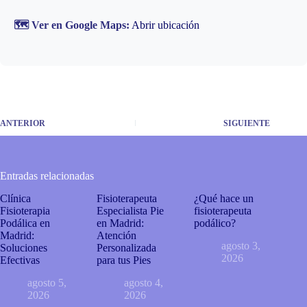
🗺️ Ver en Google Maps:
Abrir ubicación
ANTERIOR
SIGUIENTE
Entradas relacionadas
Clínica
Fisioterapeuta
¿Qué hace un
Fisioterapia
Especialista Pie
fisioterapeuta
Podálica en
en Madrid:
podálico?
Madrid:
Atención
agosto 3,
Soluciones
Personalizada
2026
Efectivas
para tus Pies
agosto 5,
agosto 4,
2026
2026