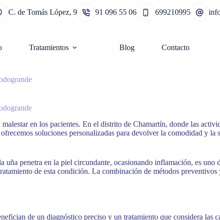
C. de Tomás López, 9
91 096 55 06
699210995
in
o
Tratamientos
Blog
Contacto
Podogrande
Podogrande
lestar en los pacientes. En el distrito de Chamartín, donde las activi
 ofrecemos soluciones personalizadas para devolver la comodidad y la s
 la uña penetra en la piel circundante, ocasionando inflamación, es un
l tratamiento de esta condición. La combinación de métodos preventivos
efician de un diagnóstico preciso y un tratamiento que considera las ca