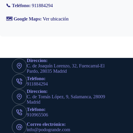
📞 Teléfono:
911884294
🗺️ Google Maps:
Ver ubicación
Direccíon:
C. de Joaquín Lorenzo, 32, Fuencarral-El
Pardo, 28035 Madrid
Teléfono:
911884294
Direccíon:
C. de Tomás López, 9, Salamanca, 28009
Madrid
Teléfono:
910965506
Correo electrónico:
info@podogrande.com