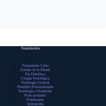
Tratamientos
Tratamiento Láser
Estudio de la Pisada
Pie Diabético
Cirugía Podológica
Podología General
Plantillas Personalizadas
Podología a Domicilio
Podo pediatría
Fisioterapia
Quiropodia