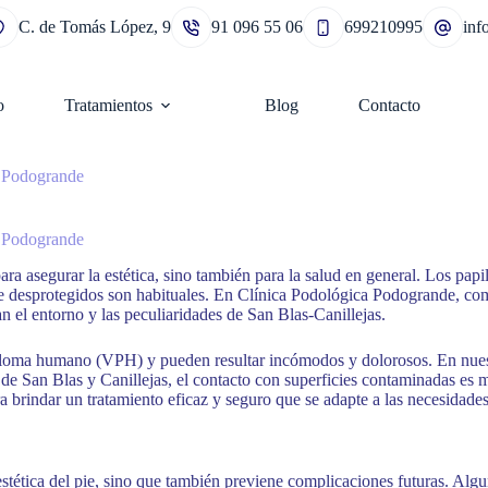
C. de Tomás López, 9
91 096 55 06
699210995
in
o
Tratamientos
Blog
Contacto
a Podogrande
a Podogrande
ara asegurar la estética, sino también para la salud en general. Los pap
nte desprotegidos son habituales. En Clínica Podológica Podogrande, 
n el entorno y las peculiaridades de San Blas-Canillejas.
iloma humano (VPH) y pueden resultar incómodos y dolorosos. En nuestra
e San Blas y Canillejas, el contacto con superficies contaminadas es má
a brindar un tratamiento eficaz y seguro que se adapte a las necesidades
tética del pie, sino que también previene complicaciones futuras. Algun