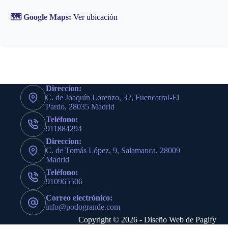
🗺️ Google Maps:
Ver ubicación
Direccíon:
C. de Joaquín Lorenzo, 32, Fuencarral-El
Pardo, 28035 Madrid
Teléfono:
911884294
Direccíon:
C. de Tomás López, 9, Salamanca, 28009
Madrid
Teléfono:
910965506
Correo electrónico:
info@podogrande.com
Copyright © 2026 - Diseño Web de
Pagify