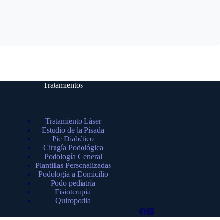
Tratamientos
Tratamiento Láser
Estudio de la Pisada
Pie Diabético
Cirugía Podológica
Podología General
Plantillas Personalizadas
Podología a Domicilio
Podo pediatría
Fisioterapia
Quiropodia