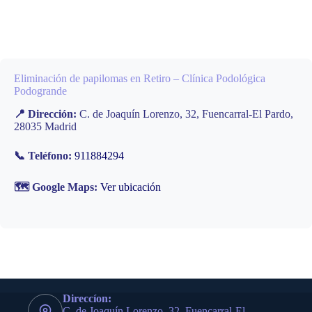
Eliminación de papilomas en Retiro – Clínica Podológica
Podogrande
📍 Dirección:
C. de Joaquín Lorenzo, 32, Fuencarral-El Pardo,
28035 Madrid
📞 Teléfono:
911884294
🗺️ Google Maps:
Ver ubicación
Direccíon:
C. de Joaquín Lorenzo, 32, Fuencarral-El